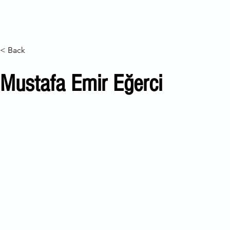
Ana Sayfa
Haber Arşivi
d4 Festivali
Merkezimiz
On
< Back
Mustafa Emir Eğerci